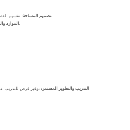
تقسيم الفصل إلى مناطق واضحة للعب، التعلم الهادئ، الأنشطة الفنية، والقراءة، مما يساعد الأطفال على فهم كيفية استخدام كل منطقة.
تصميم المساحة:
تنظيم الألعاب والمواد التعليمية بطريقة يسهل على الأطفال الوصول إليها وإعادتها لمكانها، مع التأكد من أنها آمنة ونظيفة.
الموارد وال
التدريب والتطوير المستمر:
توفير فرص للتدريب على