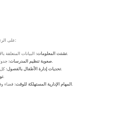
وتنظيم المدرسات. من أبرز هذه التحديات:
على الرغ
البيانات المتعلقة بالأطفال، الحضور، الغياب، التقارير اليومية، كلها قد تكون موزعة على أوراق وسجلات مختلفة، مما يصعب الوصول إليها ومتابعتها.
تشتت المعلومات:
جدولة المدرسات، متابعة أدائهن، وتقييم فاعليتهن يتطلب جهدًا كبيرًا، خاصة مع وجود أعداد كبيرة من المدرسات والفصول المتعددة.
صعوبة تنظيم المدرسات:
كل طفل فريد من نوعه، ويتطلب متابعة فردية لتقدمه السلوكي والأكاديمي، وتسجيل الأنشطة اليومية، ومتابعة الاحتياجات الخاصة.
تحديات إدارة الأطفال بالفصول:
قد يكون التواصل مع الأهل متقطعًا أو غير كافٍ، مما يؤثر على مستوى رضاهم وثقتهم بالحضانة.
تو
قضاء وقت طويل في تسجيل الحضور والانصراف، إعداد التقارير، والتعامل مع المدفوعات، يقلل من الوقت المخصص للجوانب التربوية.
المهام الإدارية المستهلكة للوقت: