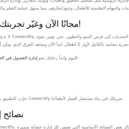
جرب Connectify مجانًا الآن وغيّر تجربتك الإدارية!
لا تدع تحديات ال
لذي يمكن أن يحدثه نظام إدارة الحضانة الذكي في عملك اليومي.
بشكل احترافي وفعال:
حمل تطبيق Connectify اليوم وابدأ رحلتك نحو
إدارة الفصول في الح
✨ جرّب التطبيق وشوف الفرق في إدارة الحضانة من أول يوم! اجعل Connectify شريكك في بناء مستقبل أفضل لأطفالنا.
نصائح إ