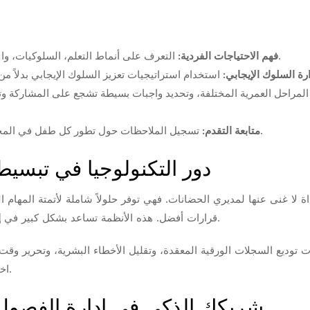
التعرف على أنماط التعلم، السلوكيات، والاحتياجات الخاصة لكل طفل وتقديم الدعم المناسب.
فهم الاحتياجات الفردية:
ارة السلوك الإيجابي:
تسجيل الملاحظات حول تطور كل طفل في المجالات المختلفة (اجتماعية، عاطفية، معرفية، حركية).
متابعة التقدم:
دور التكنولوجيا في تبسيط
 لا غنى عنها لمديري الحضانات. فهي توفر حلولاً شاملة لأتمتة المهام الر
بطريقة أكثر كفاءة وفاعلية.
قرارات أفضل. هذه الأنظمة تساعد بشكل كبير في
إ
وديع السجلات الورقية المعقدة، وتقليل الأخطاء البشرية، وتحرير وقت ث
اختيار النظام الصحيح هو مفتاح النجاح في هذه الخطوة.
Connectify: شريكك الذكي في إدارة ال