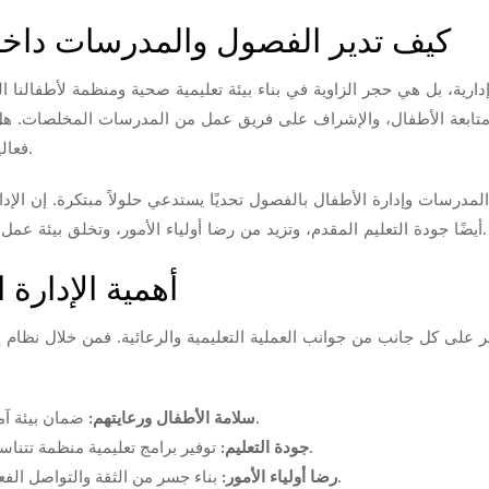
كيف تدير الفصول والمدرسات داخ
ية، بل هي حجر الزاوية في بناء بيئة تعليمية صحية ومنظمة لأطفالنا ال
، متابعة الأطفال، والإشراف على فريق عمل من المدرسات المخلصات. هل
فعالية واحترافية؟ هذا المقال سيقدم لك دليلاً شاملاً لذلك.
لمدرسات وإدارة الأطفال بالفصول تحديًا يستدعي حلولاً مبتكرة. إن الإ
أيضًا جودة التعليم المقدم، وتزيد من رضا أولياء الأمور، وتخلق بيئة عمل إيجابية للمدرسات. دعنا نتعمق في كيفية تحقيق ذلك.
أهمية الإدارة
شر على كل جانب من جوانب العملية التعليمية والرعائية. فمن خلال نظا
ضمان بيئة آمنة وصحية للأطفال، ومتابعة احتياجاتهم الفردية بدقة.
سلامة الأطفال ورعايتهم:
توفير برامج تعليمية منظمة تتناسب مع الفئات العمرية المختلفة، وتتبع تقدم كل طفل.
جودة التعليم:
بناء جسر من الثقة والتواصل الفعال مع الأهل، وتقديم تحديثات منتظمة حول أطفالهم.
رضا أولياء الأمور: