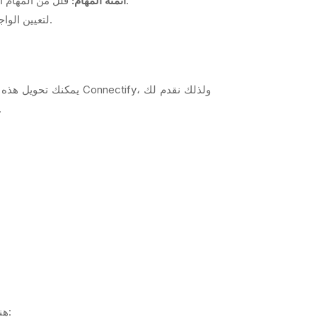
قلل من المهام الإدارية الروتينية مثل تسجيل الحضور والغياب، وتوليد التقارير، وإدارة الرسوم الدراسية، مما يوفر وقتًا ثمينًا للمدرسات والإدارة.
أتمتة المهام:
استخدم Connectify لتعيين الواجبات والمهام التعليمية للأطفال، وتتبع إنجازهم، مما يسهل عملية التعلم والمتابعة.
تجربة مجانية بالكامل لأول 5 أطفال. ابدأ الآن وشاهد الفرق ا
بجانب استخدام الأدوات التكنولوجية الحديثة مثل Connectify، هناك بعض النصائح الأساسية التي تضمن لك إدارة حضانة متميزة: