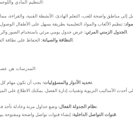
التنظيم المادي واللوجستي للفصل هو أساس بيئة التعلم الجيدة. يتضمن ذلك:
مواد:
عرض جدول يومي مرئي باستخدام الصور والرسومات لمساعدة الأطفال على فهم روتينهم اليومي.
الجدول الزمني المرئي:
الحفاظ على نظافة الفصل وترتيبه بشكل مستمر لضمان بيئة صحية وجذابة.
النظافة والصيانة:
المدرسات هن عصب الحضانة، وضمان كفاءتهن وراحتهن أمر بالغ الأهمية:
يجب أن تكون مهام كل مدرسة واضحة ومحددة لتجنب التداخل وسوء الفهم.
تحديد الأدوار والمسؤوليات:
 أحدث الأساليب التربوية وتقنيات إدارة الفصل. يمكنك الاطلاع على الم
وضع جداول مرنة وعادلة تأخذ في الاعتبار احتياجات الفصل والمدرسة على حد سواء.
نظام الجدولة الفعال:
إنشاء قنوات تواصل واضحة ومفتوحة بين المدرسات والإدارة لتبادل الملاحظات والاحتياجات.
قنوات التواصل الداخلية: