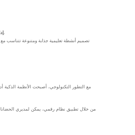
استخدام استراتيجيات تعزيز السلوك الإيجابي بدلاً من التركيز على العقاب، مثل نظام المكافآت والتشجيع.
إد
مع التطور التكنولوجي، أصبحت الأنظمة الذكية أداة
من خلال تطبيق نظام رقمي، يمكن لمديري الحضانات ت