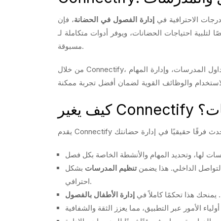
رجات الاحترافية في
إدارة الفصول في الحضانة
، فإن Connectify هو الحل الأمثل لك. Connectify هو نظام ذكي
الحضانات، ويوفر أدوات متكاملة لـ Classroom Organization + Assignments، مما يسهل على المدرسات والإدارة تنظيم كل شيء بكفاءة غير
مسبوقة.
من خلال Connectify، يمكنك بسهولة متابعة حضور الأطفال، وإرسال تحديثات فورية لأولياء الأمور حول أنشطة أطفالهم اليومية، والتحكم في جداول المدرسات، وإدارة المهام
رسات؟
تواصل الداخلي. هذا يضمن
تنظيم المدرسات
بشكل
احترافي.
منحك هذا تحكمًا كاملاً في
إدارة الأطفال بالفصول