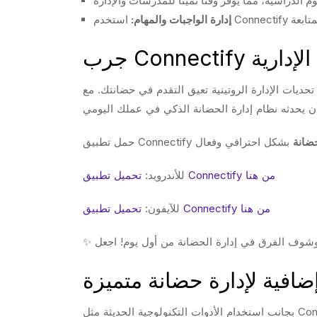
إدارة الواجبات والمهام:
إدارة الروتينية تعيق التقدم في حضانتك. مع Connectify، يمكنك تحويل هذه التحديات إلى فرص للنمو والتطوير. نحن نؤمن بقوة Connectify، ولذلك نقدم لك
ضانة
تحميل تطبيق Connectify من هنا
للأندرويد:
تحميل تطبيق Connectify من هنا
للآيفون:
ضافية لإدارة حضانة متميزة