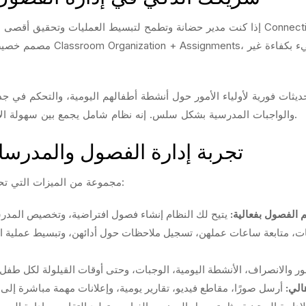
إذا كنت مدير حضانة وتطمح لتبسيط العمليات وتحقيق أقصى د
مصمم خصيصًا لتلبية احتياجات 
والواجبات المدرسية بشكل سلس. إنه نظام شامل يجمع بين سهولة الاستخدام والوظائف القوية لضمان أفضل تجربة ممكنة.
كيف يغير Connectify تجربة إدارة الفصول والمد
يقدم Connectify مجموعة من الميزات التي تحدث فرقًا حقيقيًا في إدارة حضانتك:
 الفصول بفعالية:
، متابعة ساعات عملهن، تسجيل ملاحظات حول أدائهن، وتبسيط عملية ال
والانصراف، الأنشطة اليومية، الوجبات، وحتى أوقات القيلولة لكل طفل. ي
الي: