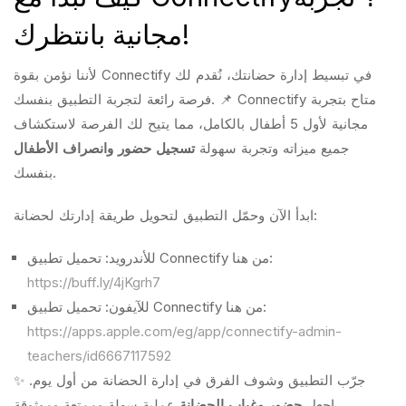
مجانية بانتظرك!
لأننا نؤمن بقوة Connectify في تبسيط إدارة حضانتك، نُقدم لك
فرصة رائعة لتجربة التطبيق بنفسك. 📌 Connectify متاح بتجربة
مجانية لأول 5 أطفال بالكامل، مما يتيح لك الفرصة لاستكشاف
جميع ميزاته وتجربة سهولة
تسجيل حضور وانصراف الأطفال
بنفسك.
ابدأ الآن وحمّل التطبيق لتحويل طريقة إدارتك لحضانة:
للأندرويد: تحميل تطبيق Connectify من هنا:
https://buff.ly/4jKgrh7
للآيفون: تحميل تطبيق Connectify من هنا:
https://apps.apple.com/eg/app/connectify-admin-
teachers/id6667117592
✨ جرّب التطبيق وشوف الفرق في إدارة الحضانة من أول يوم.
عملية سهلة وممتعة وموثوقة.
اجعل
حضور وغياب الحضانة