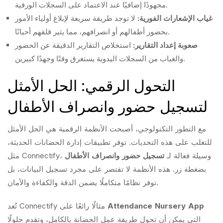
مجهودًا إضافيًا عند الاعتماد على السجلات الورقية.
غياب الإشعارات الفورية:
لا توجد طريقة سريعة لإبلاغ أولياء الأمور
بحضور أطفالهم أو انصرافهم، مما يثير قلقهم أحيانًا.
صعوبة إعداد التقارير:
استخلاص التقارير الدقيقة عن الحضور
والغياب من السجلات اليدوية يستغرق وقتًا وجهدًا كبيرين.
التحول الرقمي: الحل الأمثل
لتسجيل حضور وانصراف الأطفال
مع التطور التكنولوجي، أصبحت الأنظمة الرقمية هي الحل الأمثل
للتغلب على هذه التحديات. توفر تطبيقات إدارة الحضانات الحديثة،
مثل Connectify، وسيلة فعالة لـ
تسجيل حضور وانصراف الأطفال
بضغطة زر. هذه الأنظمة لا تقتصر على مجرد تسجيل البيانات، بل
توفر نظامًا متكاملًا يضمن الدقة والكفاءة والأمان.
Attendance Nursery App
تُعد Connectify مثالًا رائعًا على
التي يمكن أن تحول طريقة عمل الحضانة بالكامل، وتقدم حلولًا