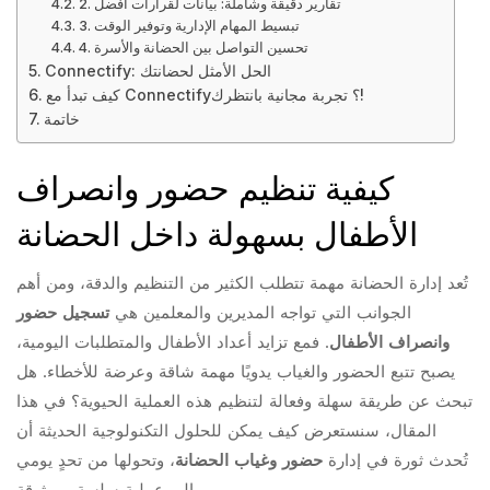
2. تقارير دقيقة وشاملة: بيانات لقرارات أفضل
3. تبسيط المهام الإدارية وتوفير الوقت
4. تحسين التواصل بين الحضانة والأسرة
Connectify: الحل الأمثل لحضانتك
كيف تبدأ مع Connectify؟ تجربة مجانية بانتظرك!
خاتمة
كيفية تنظيم حضور وانصراف
الأطفال بسهولة داخل الحضانة
تُعد إدارة الحضانة مهمة تتطلب الكثير من التنظيم والدقة، ومن أهم
الجوانب التي تواجه المديرين والمعلمين هي
تسجيل حضور
وانصراف الأطفال
. فمع تزايد أعداد الأطفال والمتطلبات اليومية،
يصبح تتبع الحضور والغياب يدويًا مهمة شاقة وعرضة للأخطاء. هل
تبحث عن طريقة سهلة وفعالة لتنظيم هذه العملية الحيوية؟ في هذا
المقال، سنستعرض كيف يمكن للحلول التكنولوجية الحديثة أن
تُحدث ثورة في إدارة
حضور وغياب الحضانة
، وتحولها من تحدٍ يومي
إلى عملية سلسة وموثوقة.