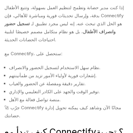
إذا كنت مدير حضانة وتطمح لتنظيم العمل بسهولة، وتتبع الأطفال
بدقة، وإرسال تحديثات فورية ومباشرة للأهالي، فإن Connectify
هو الحل الذي تبحث عنه. إنه ليس مجرد تطبيق لـ
تسجيل حضور
وانصراف الأطفال
، بل هو نظام متكامل مصمم خصيصًا لتلبية
احتياجات الحضانات الحديثة.
مع Connectify، ستحصل على:
نظام سهل الاستخدام لتسجيل الحضور والانصراف.
إشعارات فورية لأولياء الأمور تزيد من طمأنينتهم.
تقارير دقيقة ومفصلة عن الحضور والغياب.
توفير الوقت والجهد على الكادر التعليمي والإداري.
منصة تواصل فعالة مع الأهل.
🚀 جرّب Connectify مجانًا الآن وشاهد كيف يمكنه تحويل إدارة
حضانتك.
كيف تبدأ مع Connectify؟ تجربة